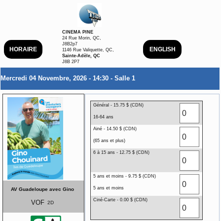
CINEMA PINE
24 Rue Morin, QC,
J8B2p7
HORAIRE
ENGLISH
1146 Rue Valiquette, QC,
Sainte-Adèle, QC
J8B 2P7
Mercredi 04 Novembre, 2026 - 14:30 - Salle 1
Général - 15.75 $ (CDN)
16-64 ans
Ainé - 14.50 $ (CDN)
(65 ans et plus)
6 à 15 ans - 12.75 $ (CDN)
5 ans et moins - 9.75 $ (CDN)
5 ans et moins
AV Guadeloupe avec Gino
Ciné-Carte - 0.00 $ (CDN)
VOF
2D